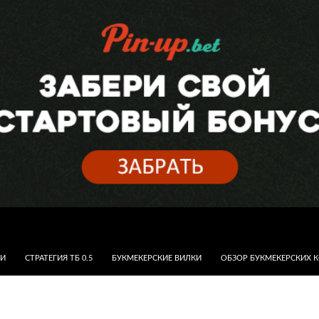
КИ
СТРАТЕГИЯ ТБ 0.5
БУКМЕКЕРСКИЕ ВИЛКИ
ОБЗОР БУКМЕКЕРСКИХ 