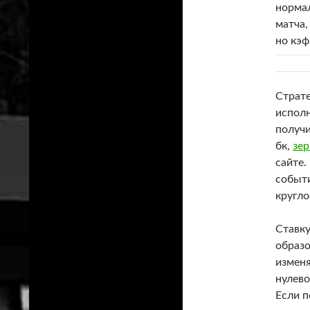
нормал
матча,
но кэф
Страте
исполн
получи
бк,
зер
сайте.
событи
кругл
Ставку
образо
изменя
нулево
Если п