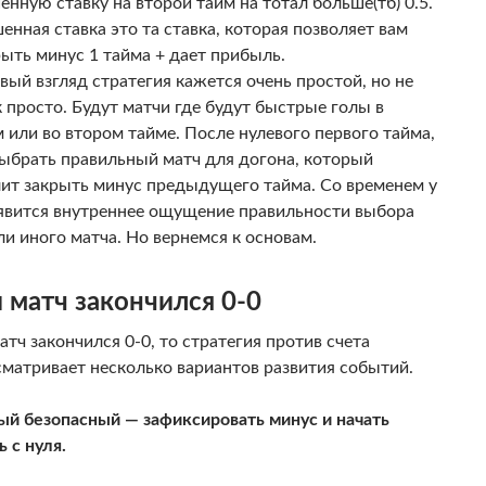
нную ставку на второй тайм на тотал больше(тб) 0.5.
нная ставка это та ставка, которая позволяет вам
ыть минус 1 тайма + дает прибыль.
вый взгляд стратегия кажется очень простой, но не
к просто. Будут матчи где будут быстрые голы в
 или во втором тайме. После нулевого первого тайма,
ыбрать правильный матч для догона, который
ит закрыть минус предыдущего тайма. Со временем у
явится внутреннее ощущение правильности выбора
ли иного матча. Но вернемся к основам.
 матч закончился 0-0
атч закончился 0-0, то стратегия против счета
матривает несколько вариантов развития событий.
ый безопасный — зафиксировать минус и начать
ь с нуля.