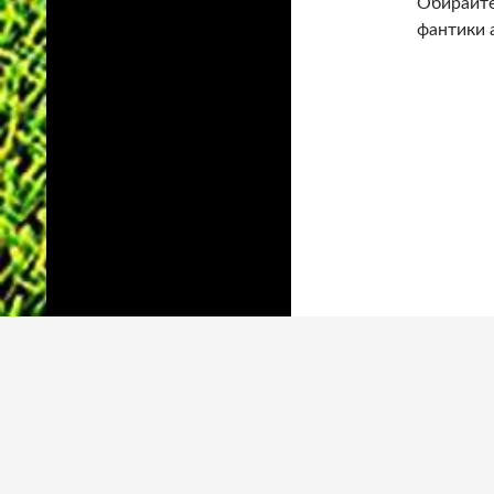
Обирайте
фантики 