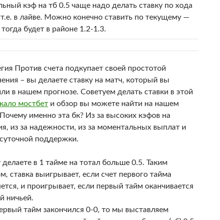
ьный кэф на тб 0.5 чаще надо делать ставку по хода
 т.е. в лайве. Можно конечно ставить по текущему —
 тогда будет в районе 1.2-1.3.
гия Против счета подкупает своей простотой
ения – вы делаете ставку на матч, который вы
ли в нашем прогнозе. Советуем делать ставки в этой
кало мостбет
и обзор вы можете найти на нашем
 Почему именно эта бк? Из за высоких кэфов на
я, из за надежности, из за моментальных выплат и
осуточной поддержки.
 делаете в 1 тайме на тотал больше 0.5. Таким
м, ставка выигрывает, если счет первого тайма
ется, и проигрывает, если первый тайм оканчивается
й ничьей.
ервый тайм закончился 0-0, то мы выставляем