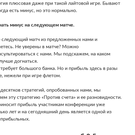
гия плюсовая даже при такой лайтовой игре. Бывают
огда есть минус, но это нормально.
нать минус на следующем матче.
е следующий матч из предложенных нами и
етесь. Не уверены в матче? Можно
сультироваться с нами. Мы подскажем, на каком
лучше догнаться.
требует большого банка. Но и прибыль здесь в разы
, нежели при игре флетом.
десятков стратегий, опробованных нами, мы
ем эту стратегию «Против счета» и ее разновидности.
риносит прибыль участникам конференции уже
ько лет и на сегодняшний день является одной из
 прибыльных.