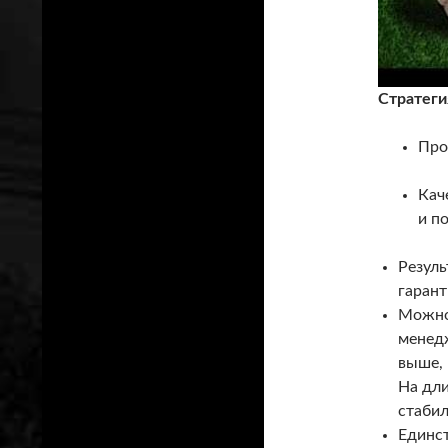
Стратеги
Про
Кач
и п
Резуль
гаран
Можно 
менедж
выше, 
На дли
стаби
Единс