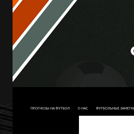
Перейти
к
содержимому
Поиск
Прогнозы на футбол — ставки на футбол
ПРОГНОЗЫ НА ФУТБОЛ
О НАС
ФУТБОЛЬНЫЕ ЗАМЕТК
Плюсовая стратегия на футбол.
Бесплатные прогнозы на футбол
на каждый день