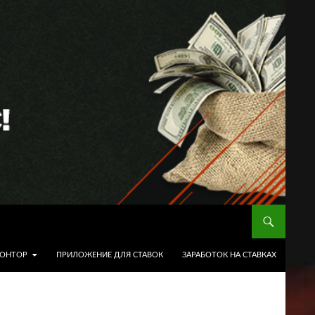
КОНТОР
ПРИЛОЖЕНИЕ ДЛЯ СТАВОК
ЗАРАБОТОК НА СТАВКАХ