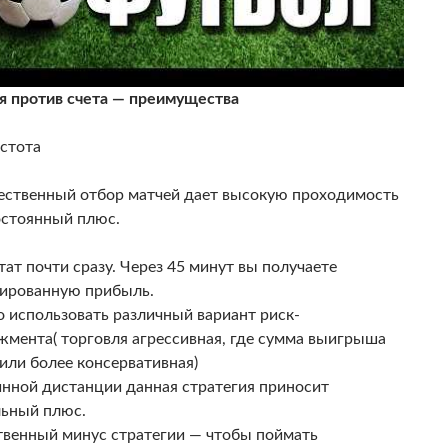
я против счета — преимущества
стота
ественный отбор матчей дает высокую проходимость
остоянный плюс.
тат почти сразу. Через 45 минут вы получаете
тированную прибыль.
использовать различный вариант риск-
мента( торговля агрессивная, где сумма выигрыша
или более консервативная)
нной дистанции данная стратегия приносит
льный плюс.
твенный минус стратегии — чтобы поймать