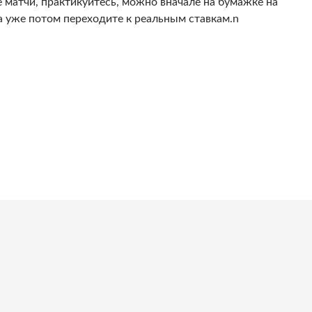
 матчи, практикуйтесь, можно вначале на бумажке на
а уже потом переходите к реальным ставкам.n