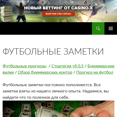
Перейти
к
содержимому
Поиск
Прогнозы на футбол — ставки на футбол
ОСНОВ
МЕНЮ
ФУТБОЛЬНЫЕ ЗАМЕТКИ
Футбольные прогнозы
/
Стратегия тб 0.5
/
Букмекерские
вилки
/
Обзор букмекерских контор
/
Прогноз на футбол
Футбольные заметки постоянно пополняются. Все
заметки взяты из нашего личного опыта. Надеемся, вы
найдете что то полезное для себя.