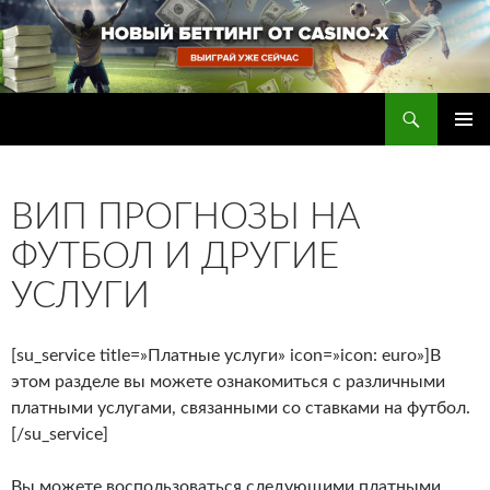
Перейти
к
содержимому
Поиск
Прогнозы на футбол — ставки на футбол
ОСНОВ
МЕНЮ
ВИП ПРОГНОЗЫ НА
ФУТБОЛ И ДРУГИЕ
УСЛУГИ
[su_service title=»Платные услуги» icon=»icon: euro»]В
этом разделе вы можете ознакомиться с различными
платными услугами, связанными со ставками на футбол.
[/su_service]
Вы можете воспользоваться следующими платными