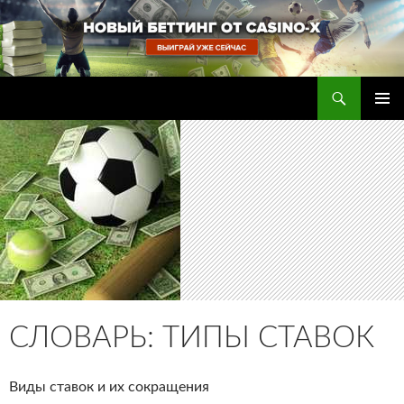
Перейти
к
содержимому
Поиск
Прогнозы на футбол — ставки на футбол
ОСНОВ
МЕНЮ
СЛОВАРЬ: ТИПЫ СТАВОК
Виды ставок и их сокращения