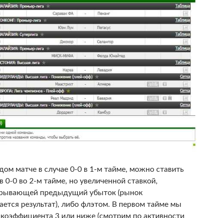
дом матче в случае 0-0 в 1-м тайме, можно ставить
в 0-0 во 2-м тайме, но увеличенной ставкой,
рывающей предыдущий убыток (рынок
ается результат), либо флэтом. В первом тайме мы
коэффициента 3 или ниже (смотрим по активности