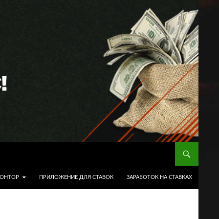
КОНТОР
ПРИЛОЖЕНИЕ ДЛЯ СТАВОК
ЗАРАБОТОК НА СТАВКАХ