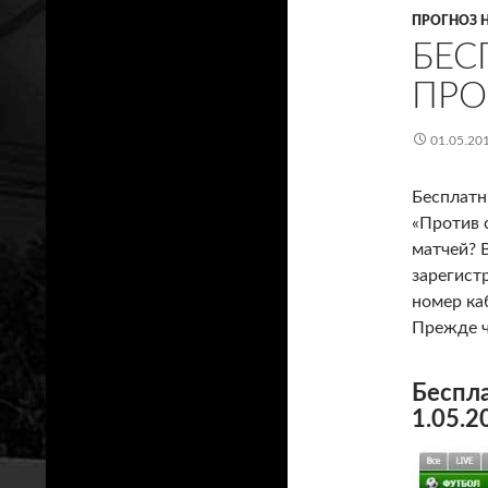
ПРОГНОЗ 
БЕС
ПРО
01.05.20
Бесплатн
«Против с
матчей? 
зарегист
номер ка
Прежде ч
Беспл
1.05.2