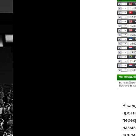
В каж
проти
перек
назыв
ждем 