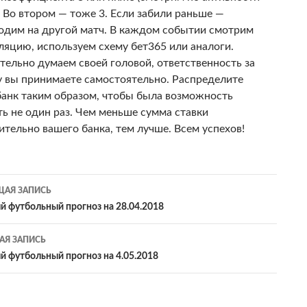
. Во втором — тоже 3. Если забили раньше —
одим на другой матч. В каждом событии смотрим
ляцию, используем схему бет365 или аналоги.
тельно думаем своей головой, ответственность за
у вы принимаете самостоятельно. Распределите
банк таким образом, чтобы была возможность
ть не один раз. Чем меньше сумма ставки
ительно вашего банка, тем лучше. Всем успехов!
гация
АЯ ЗАПИСЬ
й футбольный прогноз на 28.04.2018
сям
Я ЗАПИСЬ
й футбольный прогноз на 4.05.2018