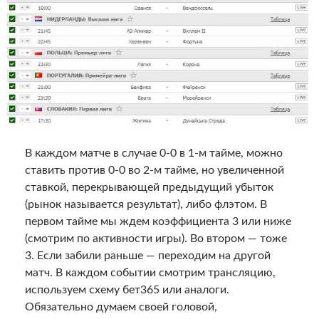
В каждом матче в случае 0-0 в 1-м тайме, можно
ставить против 0-0 во 2-м тайме, но увеличенной
ставкой, перекрывающей предыдущий убыток
(рынок называется результат), либо флэтом. В
первом тайме мы ждем коэффициента 3 или ниже
(смотрим по активности игры). Во втором — тоже
3. Если забили раньше — переходим на другой
матч. В каждом событии смотрим трансляцию,
используем схему бет365 или аналоги.
Обязательно думаем своей головой,