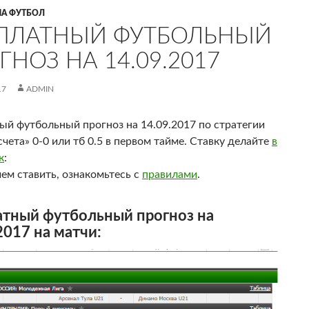
НА ФУТБОЛ
ПЛАТНЫЙ ФУТБОЛЬНЫЙ
ГНОЗ НА 14.09.2017
17
ADMIN
ый футбольный прогноз на 14.09.2017 по стратегии
чета» 0-0 или тб 0.5 в первом тайме. Ставку делайте
в
к
:
ем ставить, ознакомьтесь с
правилами
.
атный футбольный прогноз на
2017 на матчи: