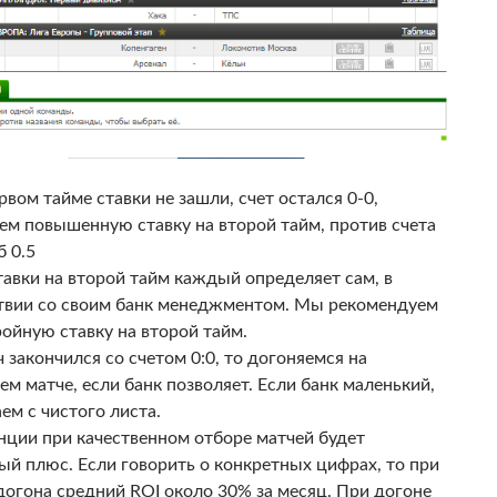
рвом тайме ставки не зашли, счет остался 0-0,
ем повышенную ставку на второй тайм, против счета
б 0.5
тавки на второй тайм каждый определяет сам, в
твии со своим банк менеджментом. Мы рекомендуем
ройную ставку на второй тайм.
 закончился со счетом 0:0, то догоняемся на
м матче, если банк позволяет. Если банк маленький,
ем с чистого листа.
нции при качественном отборе матчей будет
ый плюс. Если говорить о конкретных цифрах, то при
 догона средний ROI около 30% за месяц. При догоне