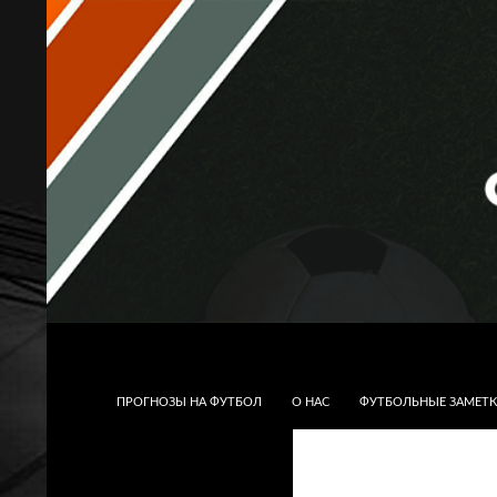
Перейти
к
содержимому
Поиск
Прогнозы на футбол — ставки на футбол
ПРОГНОЗЫ НА ФУТБОЛ
О НАС
ФУТБОЛЬНЫЕ ЗАМЕТ
Плюсовая стратегия на футбол.
Бесплатные прогнозы на футбол
на каждый день