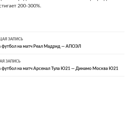
стигает 200-300%.
гация
АЯ ЗАПИСЬ
а футбол на матч Реал Мадрид — АПОЭЛ
сям
Я ЗАПИСЬ
а футбол на матч Арсенал Тула Ю21 — Динамо Москва Ю21