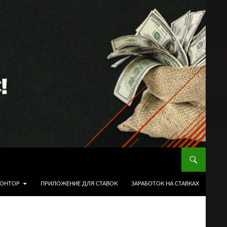
КОНТОР
ПРИЛОЖЕНИЕ ДЛЯ СТАВОК
ЗАРАБОТОК НА СТАВКАХ