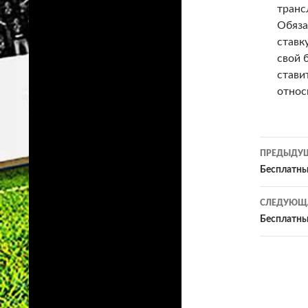
транс
Обяза
ставк
свой 
стави
относ
Нави
ПРЕДЫДУЩ
по
Бесплатны
запи
СЛЕДУЮЩА
Бесплатны