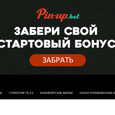
КИ
СТРАТЕГИЯ ТБ 0.5
БУКМЕКЕРСКИЕ ВИЛКИ
ОБЗОР БУКМЕКЕРСКИХ 