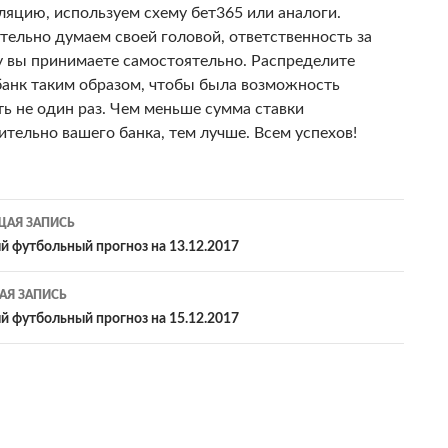
ляцию, используем схему бет365 или аналоги.
тельно думаем своей головой, ответственность за
у вы принимаете самостоятельно. Распределите
банк таким образом, чтобы была возможность
ть не один раз. Чем меньше сумма ставки
ительно вашего банка, тем лучше. Всем успехов!
гация
АЯ ЗАПИСЬ
й футбольный прогноз на 13.12.2017
сям
Я ЗАПИСЬ
й футбольный прогноз на 15.12.2017