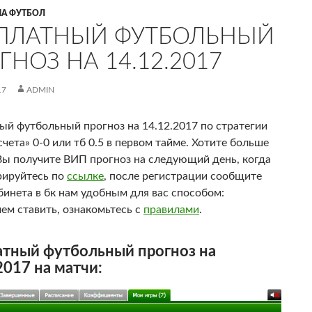
НА ФУТБОЛ
ПЛАТНЫЙ ФУТБОЛЬНЫЙ
ГНОЗ НА 14.12.2017
17
ADMIN
ый футбольный прогноз на 14.12.2017 по стратегии
чета» 0-0 или тб 0.5 в первом тайме. Хотите больше
Вы получите ВИП прогноз на следующий день, когда
рируйтесь по
ссылке
, после регистрации сообщите
бинета в бк нам удобным для вас способом:
ем ставить, ознакомьтесь с
правилами
.
атный футбольный прогноз на
2017 на матчи: