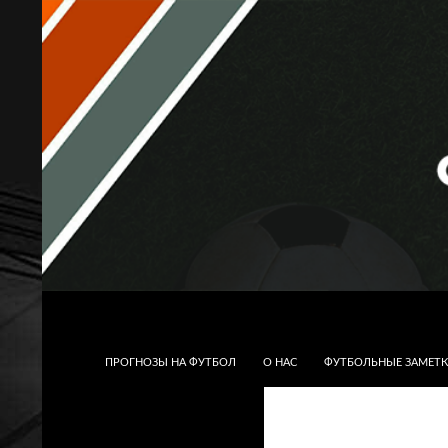
Перейти
к
содержимому
Поиск
Прогнозы на футбол — ставки на футбол
ПРОГНОЗЫ НА ФУТБОЛ
О НАС
ФУТБОЛЬНЫЕ ЗАМЕТ
Плюсовая стратегия на футбол.
Бесплатные прогнозы на футбол
на каждый день