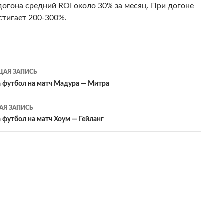
 догона средний ROI около 30% за месяц. При догоне
стигает 200-300%.
гация
АЯ ЗАПИСЬ
а футбол на матч Мадура — Митра
сям
Я ЗАПИСЬ
 футбол на матч Хоум — Гейланг