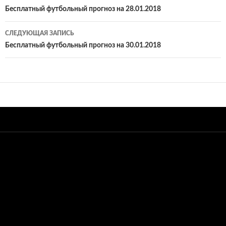
по
Бесплатный футбольный прогноз на 28.01.2018
записям
СЛЕДУЮЩАЯ ЗАПИСЬ
Бесплатный футбольный прогноз на 30.01.2018