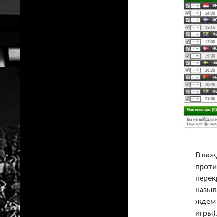
В каж
проти
перек
назыв
ждем 
игры)