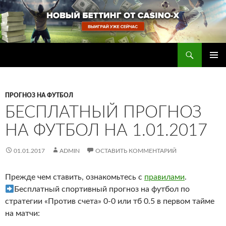
Перейти
к
содержимому
Поиск
Прогнозы на футбол — ставки на футбол
ОСНОВ
МЕНЮ
ПРОГНОЗ НА ФУТБОЛ
БЕСПЛАТНЫЙ ПРОГНОЗ
НА ФУТБОЛ НА 1.01.2017
01.01.2017
ADMIN
ОСТАВИТЬ КОММЕНТАРИЙ
Прежде чем ставить, ознакомьтесь с
правилами
.
Бесплатный спортивный прогноз на футбол по
стратегии «Против счета» 0-0 или тб 0.5 в первом тайме
на матчи: