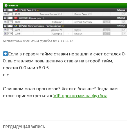
Бесплатный прогноз на футбол на 1.11.2016
Если в первом тайме ставки не зашли и счет остался 0-
0, выставляем повышенную ставку на второй тайм,
против 0-0 или тб 0.5
п.с.
Слишком мало прогнозов? Хотите больше? Тогда вам
стоит присмотреться к
VIP прогнозам на футбол
.
Навигация
ПРЕДЫДУЩАЯ ЗАПИСЬ