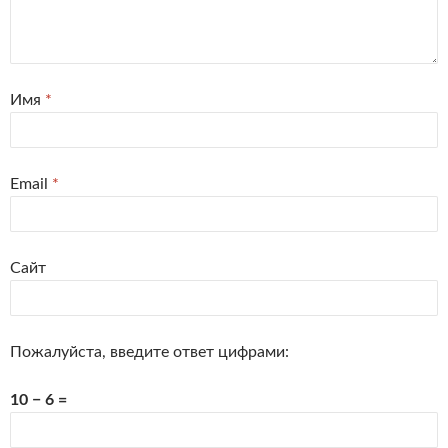
Имя
*
Email
*
Сайт
Пожалуйста, введите ответ цифрами:
10 − 6 =