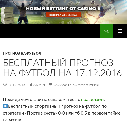
Перейти
к
содержимому
Поиск
Прогнозы на футбол — ставки на футбол
ОСНОВ
МЕНЮ
ПРОГНОЗ НА ФУТБОЛ
БЕСПЛАТНЫЙ ПРОГНОЗ
НА ФУТБОЛ НА 17.12.2016
17.12.2016
ADMIN
ОСТАВИТЬ КОММЕНТАРИЙ
Прежде чем ставить, ознакомьтесь с
правилами
.
Бесплатный спортивный прогноз на футбол по
стратегии «Против счета» 0-0 или тб 0.5 в первом тайме
на матчи: