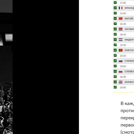
В каж
проти
перек
перво
(смот