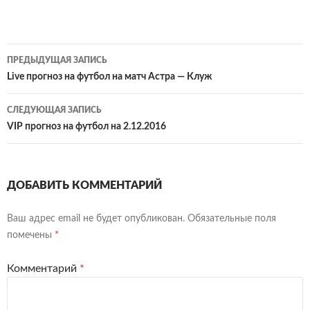
Навигация
ПРЕДЫДУЩАЯ ЗАПИСЬ
по
Live прогноз на футбол на матч Астра — Клуж
записям
СЛЕДУЮЩАЯ ЗАПИСЬ
VIP прогноз на футбол на 2.12.2016
ДОБАВИТЬ КОММЕНТАРИЙ
Ваш адрес email не будет опубликован.
Обязательные поля
помечены
*
Комментарий
*