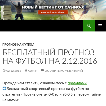
Перейти
к
содержимому
Поиск
Прогнозы на футбол — ставки на футбол
ОСНОВ
МЕНЮ
ПРОГНОЗ НА ФУТБОЛ
БЕСПЛАТНЫЙ ПРОГНОЗ
НА ФУТБОЛ НА 2.12.2016
02.12.2016
ADMIN
ОСТАВИТЬ КОММЕНТАРИЙ
Прежде чем ставить, ознакомьтесь с
правилами
.
Бесплатный спортивный прогноз на футбол по
стратегии «Против счета» 0-0 или тб 0.5 в первом тайме
на матчи: