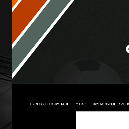
Перейти
к
содержимому
Поиск
Прогнозы на футбол — ставки на футбол
ПРОГНОЗЫ НА ФУТБОЛ
О НАС
ФУТБОЛЬНЫЕ ЗАМЕТ
Плюсовая стратегия на футбол.
Бесплатные прогнозы на футбол
на каждый день