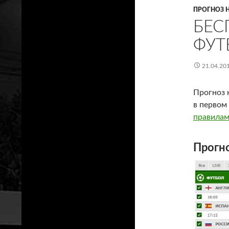
ПРОГНОЗ 
БЕС
ФУТ
21.04.20
Прогноз н
в первом
правила
Прогно