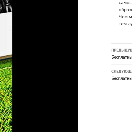
самос
образ
Чем м
тем л
Нави
ПРЕДЫДУЩ
по
Бесплатный
запи
СЛЕДУЮЩА
Бесплатный