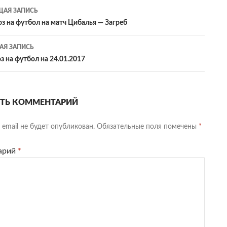
гация
АЯ ЗАПИСЬ
оз на футбол на матч Цибалья — Загреб
сям
Я ЗАПИСЬ
з на футбол на 24.01.2017
ТЬ КОММЕНТАРИЙ
email не будет опубликован.
Обязательные поля помечены
*
арий
*