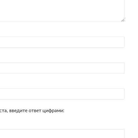
та, введите ответ цифрами: