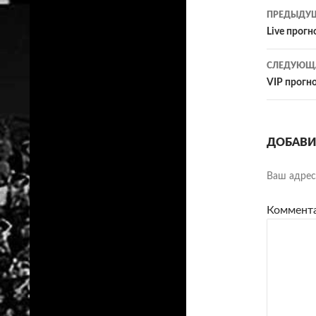
Нави
ПРЕДЫДУЩ
по
Live прогн
запи
СЛЕДУЮЩА
VIP прогно
ДОБАВИ
Ваш адрес 
Коммент