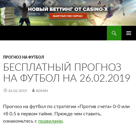
Перейти
к
содержимому
Поиск
Прогнозы на футбол — ставки на футбол
ОСНОВ
МЕНЮ
ПРОГНОЗ НА ФУТБОЛ
БЕСПЛАТНЫЙ ПРОГНОЗ
НА ФУТБОЛ НА 26.02.2019
26.02.2019
ADMIN
Прогноз на футбол по стратегии «Против счета» 0-0 или
тб 0.5 в первом тайме. Прежде чем ставить,
ознакомьтесь с
правилами
.