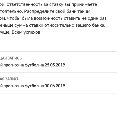
ой, ответственность за ставку вы принимаете
тоятельно. Распределите свой банк таким
ом, чтобы была возможность ставить не один раз.
еньше сумма ставки относительно вашего банка,
учше. Всем успехов!
гация
АЯ ЗАПИСЬ
 прогноз на футбол на 25.05.2019
сям
Я ЗАПИСЬ
 прогноз на футбол на 30.06.2019