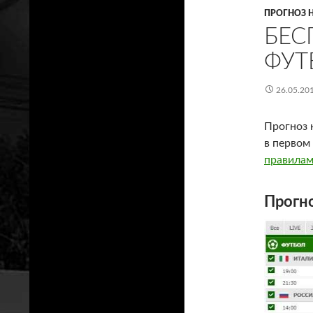
ПРОГНОЗ 
БЕС
ФУТ
26.05.20
Прогноз н
в первом
правила
Прогно