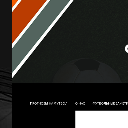
Перейти
к
содержимому
Поиск
Прогнозы на футбол — ставки на футбол
ПРОГНОЗЫ НА ФУТБОЛ
О НАС
ФУТБОЛЬНЫЕ ЗАМЕТ
Плюсовая стратегия на футбол.
Бесплатные прогнозы на футбол
на каждый день