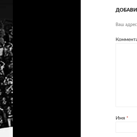
ДОБАВИ
Ваш адрес 
Коммент
Имя
*