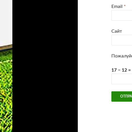
Email
*
Сайт
Пожалуйс
17 − 12 =