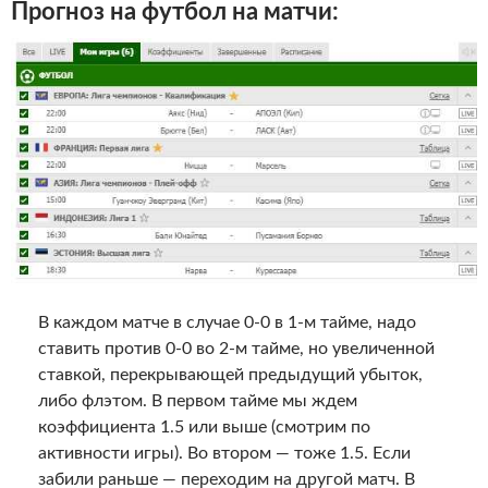
Прогноз на футбол на матчи:
В каждом матче в случае 0-0 в 1-м тайме, надо
ставить против 0-0 во 2-м тайме, но увеличенной
ставкой, перекрывающей предыдущий убыток,
либо флэтом. В первом тайме мы ждем
коэффициента 1.5 или выше (смотрим по
активности игры). Во втором — тоже 1.5. Если
забили раньше — переходим на другой матч. В