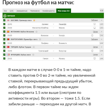
Прогноз на футбол на матчи:
В каждом матче в случае 0-0 в 1-м тайме, надо
ставить против 0-0 во 2-м тайме, но увеличенной
ставкой, перекрывающей предыдущий убыток,
либо флэтом. В первом тайме мы ждем
коэффициента 1.5 или выше (смотрим по
активности игры). Во втором — тоже 1.5. Если
забили раньше — переходим на другой матч. В