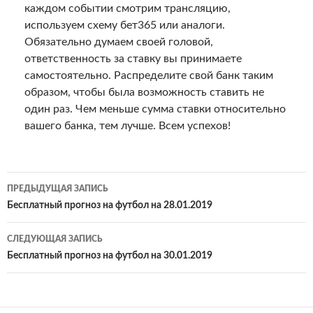
каждом событии смотрим трансляцию,
используем схему бет365 или аналоги.
Обязательно думаем своей головой,
ответственность за ставку вы принимаете
самостоятельно. Распределите свой банк таким
образом, чтобы была возможность ставить не
один раз. Чем меньше сумма ставки относительно
вашего банка, тем лучше. Всем успехов!
Навигация
ПРЕДЫДУЩАЯ ЗАПИСЬ
по
Бесплатный прогноз на футбол на 28.01.2019
записям
СЛЕДУЮЩАЯ ЗАПИСЬ
Бесплатный прогноз на футбол на 30.01.2019