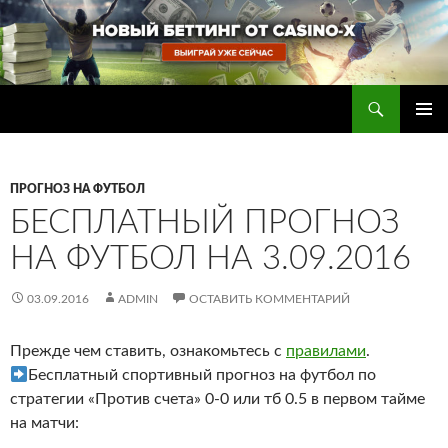
Перейти
к
содержимому
Поиск
Прогнозы на футбол — ставки на футбол
ОСНОВ
МЕНЮ
ПРОГНОЗ НА ФУТБОЛ
БЕСПЛАТНЫЙ ПРОГНОЗ
НА ФУТБОЛ НА 3.09.2016
03.09.2016
ADMIN
ОСТАВИТЬ КОММЕНТАРИЙ
Прежде чем ставить, ознакомьтесь с
правилами
.
Бесплатный спортивный прогноз на футбол по
стратегии «Против счета» 0-0 или тб 0.5 в первом тайме
на матчи: