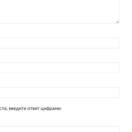
та, введите ответ цифрами: