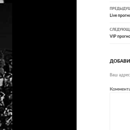
Нави
ПРЕДЫДУЩ
по
Live прогн
запи
СЛЕДУЮЩА
VIP прогно
ДОБАВИ
Ваш адрес 
Коммент