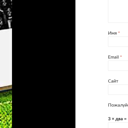
Имя
*
Email
*
Сайт
Пожалуйс
3 × два =