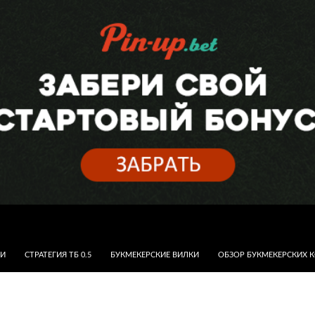
КИ
СТРАТЕГИЯ ТБ 0.5
БУКМЕКЕРСКИЕ ВИЛКИ
ОБЗОР БУКМЕКЕРСКИХ 