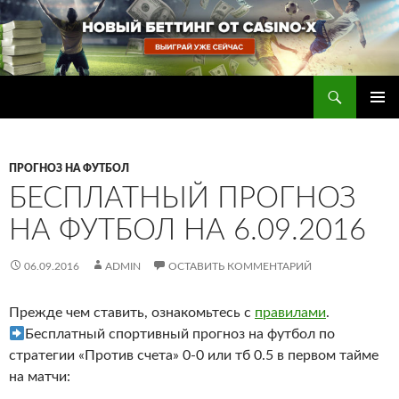
Перейти
к
содержимому
Поиск
Прогнозы на футбол — ставки на футбол
ОСНОВ
МЕНЮ
ПРОГНОЗ НА ФУТБОЛ
БЕСПЛАТНЫЙ ПРОГНОЗ
НА ФУТБОЛ НА 6.09.2016
06.09.2016
ADMIN
ОСТАВИТЬ КОММЕНТАРИЙ
Прежде чем ставить, ознакомьтесь с
правилами
.
Бесплатный спортивный прогноз на футбол по
стратегии «Против счета» 0-0 или тб 0.5 в первом тайме
на матчи: