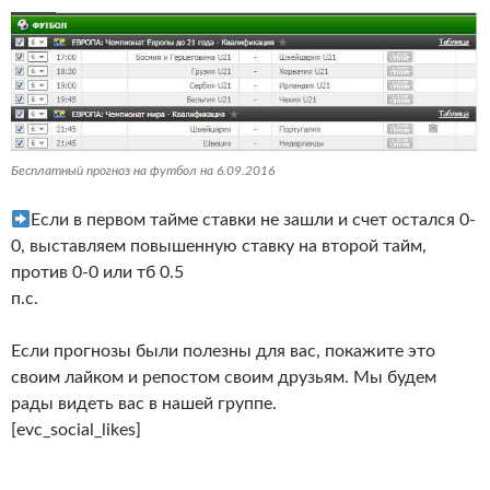
Бесплатный прогноз на футбол на 6.09.2016
Если в первом тайме ставки не зашли и счет остался 0-
0, выставляем повышенную ставку на второй тайм,
против 0-0 или тб 0.5
п.с.
Если прогнозы были полезны для вас, покажите это
своим лайком и репостом своим друзьям. Мы будем
рады видеть вас в нашей группе.
[evc_social_likes]