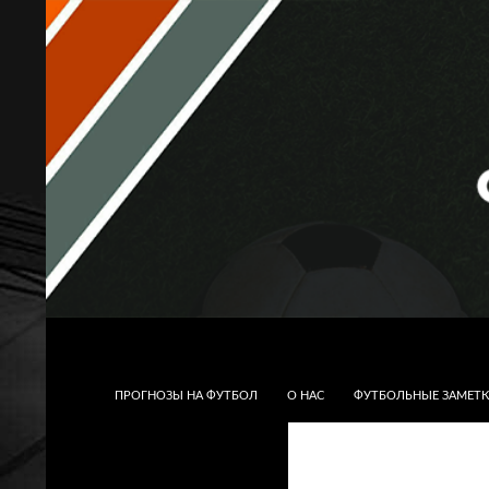
Перейти
к
содержимому
Поиск
Прогнозы на футбол — ставки на футбол
ПРОГНОЗЫ НА ФУТБОЛ
О НАС
ФУТБОЛЬНЫЕ ЗАМЕТ
Плюсовая стратегия на футбол.
Бесплатные прогнозы на футбол
на каждый день