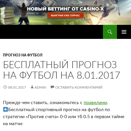
Перейти
к
содержимому
Поиск
Прогнозы на футбол — ставки на футбол
ОСНОВ
МЕНЮ
ПРОГНОЗ НА ФУТБОЛ
БЕСПЛАТНЫЙ ПРОГНОЗ
НА ФУТБОЛ НА 8.01.2017
08.01.2017
ADMIN
ОСТАВИТЬ КОММЕНТАРИЙ
Прежде чем ставить, ознакомьтесь с
правилами
.
Бесплатный спортивный прогноз на футбол по
стратегии «Против счета» 0-0 или тб 0.5 в первом тайме
на матчи: