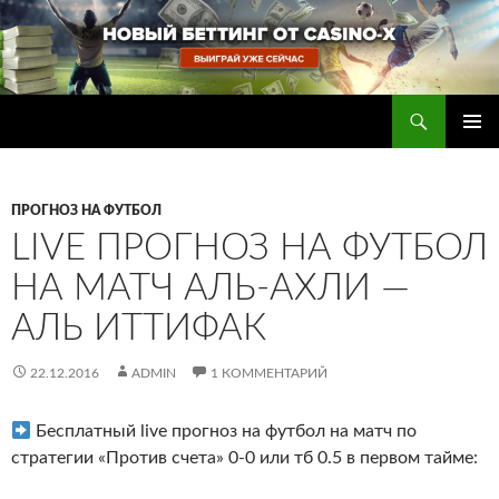
Перейти
к
содержимому
Поиск
Прогнозы на футбол — ставки на футбол
ОСНОВ
МЕНЮ
ПРОГНОЗ НА ФУТБОЛ
LIVE ПРОГНОЗ НА ФУТБОЛ
НА МАТЧ АЛЬ-АХЛИ —
АЛЬ ИТТИФАК
22.12.2016
ADMIN
1 КОММЕНТАРИЙ
Бесплатный live прогноз на футбол на матч по
стратегии «Против счета» 0-0 или тб 0.5 в первом тайме: