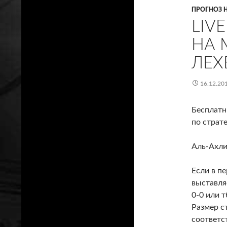
ПРОГНОЗ 
LIV
НА 
ЛЕХ
16.12.20
Бесплатн
по страте
Аль-Ахли
Если в пе
выставля
0-0 или т
Размер с
соответс