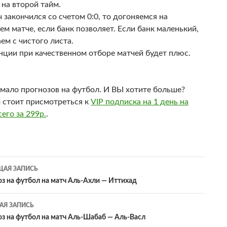
 на второй тайм.
 закончился со счетом 0:0, то догоняемся на
м матче, если банк позволяет. Если банк маленький,
ем с чистого листа.
нции при качественном отборе матчей будет плюс.
 мало прогнозов на футбол. И ВЫ хотите больше?
м стоит присмотреться к
VIP подписка на 1 день на
его за 299р.
.
гация
АЯ ЗАПИСЬ
оз на футбол на матч Аль-Ахли — Иттихад
сям
Я ЗАПИСЬ
оз на футбол на матч Аль-Шабаб — Аль-Васл