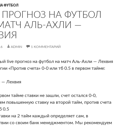
НА ФУТБОЛ
E ПРОГНОЗ НА ФУТБОЛ
МАТЧ АЛЬ-АХЛИ —
ВИЯ
16
ADMIN
1 КОММЕНТАРИЙ
ый live прогноз на футбол на матч Аль-Ахли — Лехвия
гии «Против счета» 0-0 или тб 0.5 в первом тайме:
 — Лехвия
рвом тайме ставки не зашли, счет остался 0-0,
ем повышенную ставку на второй тайм, против счета
б 0.5
тавки на 2 тайм каждый определяет сам, в
твии со своим банк менеджментом. Мы рекомендуем