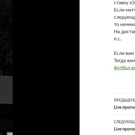
ставку х3
Если матч
следующе
то начина
На диста
п.с.
Если вам
Тогда ва
футбол вс
Нави
ПРЕДЫДУЩ
по
Live прогн
запи
СЛЕДУЮЩА
Live прогн