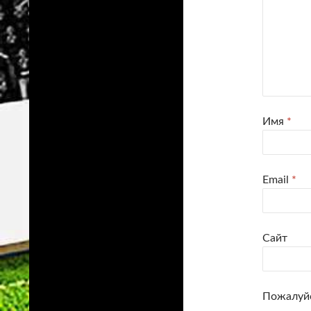
Имя
*
Email
*
Сайт
Пожалуйс