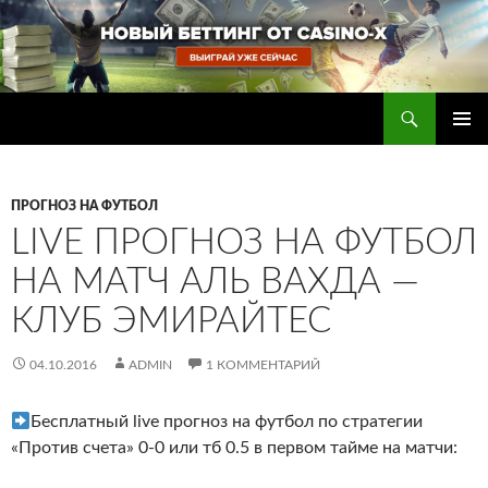
Перейти
к
содержимому
Поиск
Прогнозы на футбол — ставки на футбол
ОСНОВ
МЕНЮ
ПРОГНОЗ НА ФУТБОЛ
LIVE ПРОГНОЗ НА ФУТБОЛ
НА МАТЧ АЛЬ ВАХДА —
КЛУБ ЭМИРАЙТЕС
04.10.2016
ADMIN
1 КОММЕНТАРИЙ
Бесплатный live прогноз на футбол по стратегии
«Против счета» 0-0 или тб 0.5 в первом тайме на матчи: