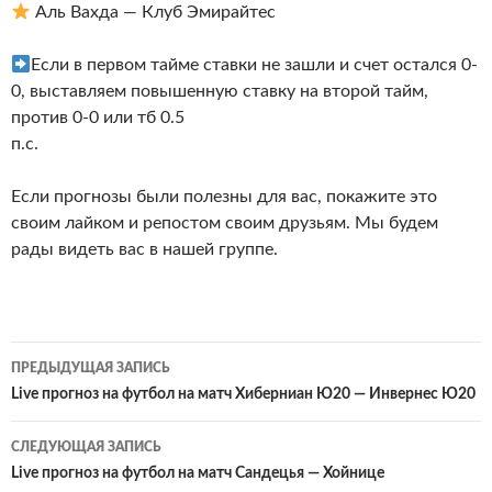
Аль Вахда — Клуб Эмирайтес
Если в первом тайме ставки не зашли и счет остался 0-
0, выставляем повышенную ставку на второй тайм,
против 0-0 или тб 0.5
п.с.
Если прогнозы были полезны для вас, покажите это
своим лайком и репостом своим друзьям. Мы будем
рады видеть вас в нашей группе.
Навигация
ПРЕДЫДУЩАЯ ЗАПИСЬ
по
Live прогноз на футбол на матч Хиберниан Ю20 — Инвернес Ю20
записям
СЛЕДУЮЩАЯ ЗАПИСЬ
Live прогноз на футбол на матч Сандецья — Хойнице