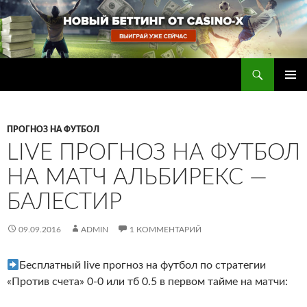
Перейти
к
содержимому
Поиск
Прогнозы на футбол — ставки на футбол
ОСНОВ
МЕНЮ
ПРОГНОЗ НА ФУТБОЛ
LIVE ПРОГНОЗ НА ФУТБОЛ
НА МАТЧ АЛЬБИРЕКС —
БАЛЕСТИР
09.09.2016
ADMIN
1 КОММЕНТАРИЙ
Бесплатный live прогноз на футбол по стратегии
«Против счета» 0-0 или тб 0.5 в первом тайме на матчи: