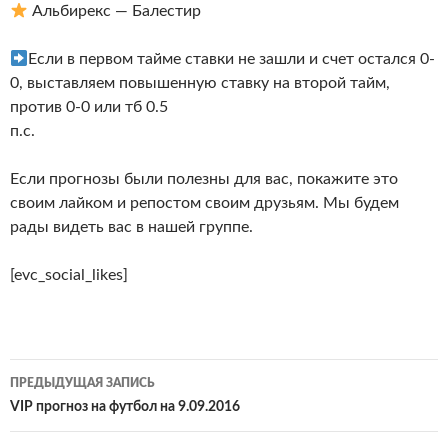
Альбирекс — Балестир
Если в первом тайме ставки не зашли и счет остался 0-
0, выставляем повышенную ставку на второй тайм,
против 0-0 или тб 0.5
п.с.
Если прогнозы были полезны для вас, покажите это
своим лайком и репостом своим друзьям. Мы будем
рады видеть вас в нашей группе.
[evc_social_likes]
Навигация
ПРЕДЫДУЩАЯ ЗАПИСЬ
по
VIP прогноз на футбол на 9.09.2016
записям