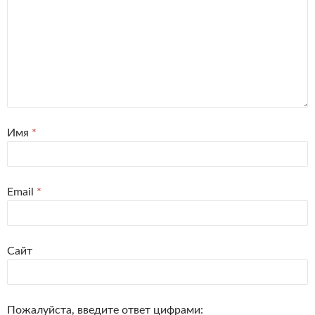
Имя
*
Email
*
Сайт
Пожалуйста, введите ответ цифрами: