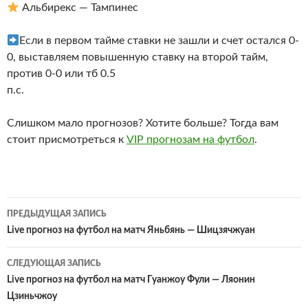
Альбирекс — Тампинес
Если в первом тайме ставки не зашли и счет остался 0-
0, выставляем повышенную ставку на второй тайм,
против 0-0 или тб 0.5
п.с.
Слишком мало прогнозов? Хотите больше? Тогда вам
стоит присмотреться к
VIP прогнозам на футбол
.
Навигация
ПРЕДЫДУЩАЯ ЗАПИСЬ
по
Live прогноз на футбол на матч Яньбянь — Шицзячжуан
записям
СЛЕДУЮЩАЯ ЗАПИСЬ
Live прогноз на футбол на матч Гуанжоу Фули — Ляонин
Цзиньчжоу