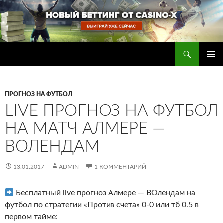
Перейти
к
содержимому
Поиск
Прогнозы на футбол — ставки на футбол
ОСНОВ
МЕНЮ
ПРОГНОЗ НА ФУТБОЛ
LIVE ПРОГНОЗ НА ФУТБОЛ
НА МАТЧ АЛМЕРЕ —
ВОЛЕНДАМ
13.01.2017
ADMIN
1 КОММЕНТАРИЙ
Бесплатный live прогноз Алмере — ВОлендам на
футбол по стратегии «Против счета» 0-0 или тб 0.5 в
первом тайме
: