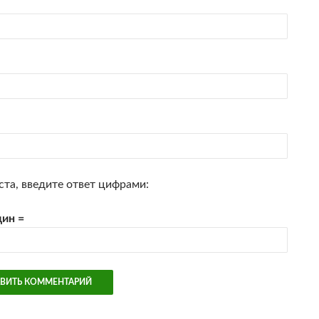
та, введите ответ цифрами:
дин =