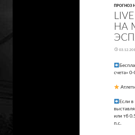
ПРОГНОЗ 
LIV
НА 
ЭСП
03.12.20
Беспла
счета» 0-
Атлет
Если в
выставля
или тб 0.
п.с.