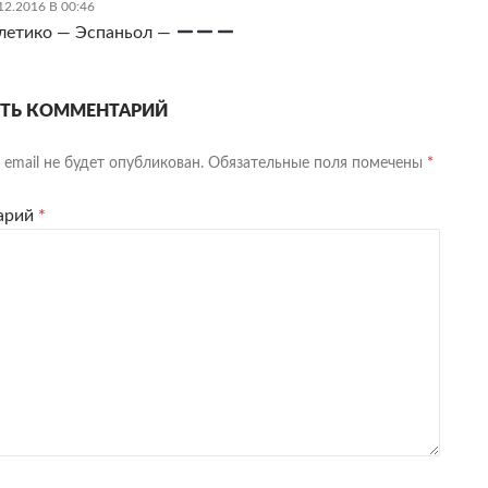
12.2016 В 00:46
летико — Эспаньол —
ТЬ КОММЕНТАРИЙ
email не будет опубликован.
Обязательные поля помечены
*
арий
*