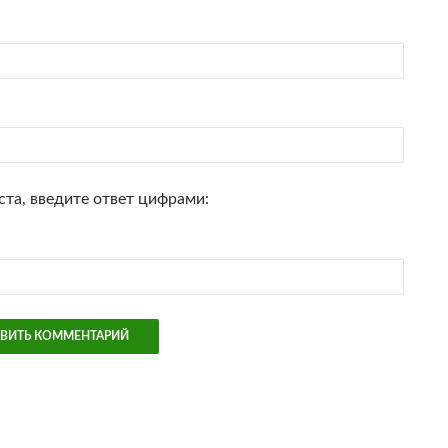
та, введите ответ цифрами: