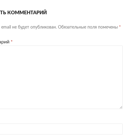
ТЬ КОММЕНТАРИЙ
email не будет опубликован.
Обязательные поля помечены
*
арий
*