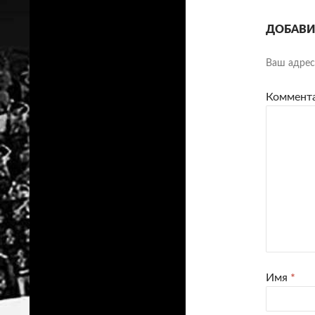
ДОБАВИ
Ваш адрес 
Коммент
Имя
*