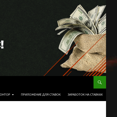
КОНТОР
ПРИЛОЖЕНИЕ ДЛЯ СТАВОК
ЗАРАБОТОК НА СТАВКАХ