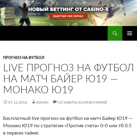
Перейти
к
содержимому
Поиск
Прогнозы на футбол — ставки на футбол
ОСНОВ
МЕНЮ
ПРОГНОЗ НА ФУТБОЛ
LIVE ПРОГНОЗ НА ФУТБОЛ
НА МАТЧ БАЙЕР Ю19 —
МОНАКО Ю19
07.12.2016
ADMIN
ОСТАВИТЬ КОММЕНТАРИЙ
Бесплатный live прогноз на футбол на матч Байер Ю19 —
Монако Ю19 по стратегии «Против счета» 0-0 или тб 0.5
в первом тайме: