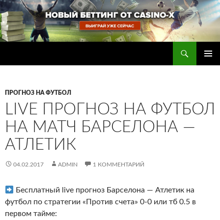
Перейти
к
содержимому
Поиск
Прогнозы на футбол — ставки на футбол
ОСНОВ
МЕНЮ
ПРОГНОЗ НА ФУТБОЛ
LIVE ПРОГНОЗ НА ФУТБОЛ
НА МАТЧ БАРСЕЛОНА —
АТЛЕТИК
04.02.2017
ADMIN
1 КОММЕНТАРИЙ
Бесплатный live прогноз Барселона — Атлетик на
футбол по стратегии «Против счета» 0-0 или тб 0.5 в
первом тайме
: