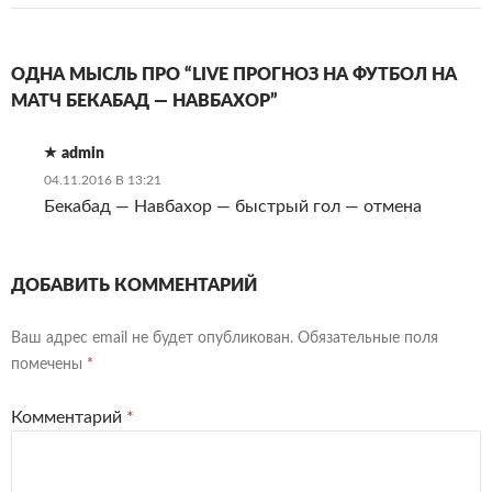
ОДНА МЫСЛЬ ПРО “LIVE ПРОГНОЗ НА ФУТБОЛ НА
МАТЧ БЕКАБАД — НАВБАХОР”
admin
04.11.2016 В 13:21
Бекабад — Навбахор — быстрый гол — отмена
ДОБАВИТЬ КОММЕНТАРИЙ
Ваш адрес email не будет опубликован.
Обязательные поля
помечены
*
Комментарий
*