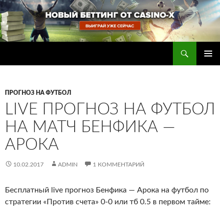
Перейти
к
содержимому
Поиск
Прогнозы на футбол — ставки на футбол
ОСНОВ
МЕНЮ
ПРОГНОЗ НА ФУТБОЛ
LIVE ПРОГНОЗ НА ФУТБОЛ
НА МАТЧ БЕНФИКА —
АРОКА
10.02.2017
ADMIN
1 КОММЕНТАРИЙ
Бесплатный live прогноз Бенфика — Арока на футбол по
стратегии «Против счета» 0-0 или тб 0.5 в первом тайме
: