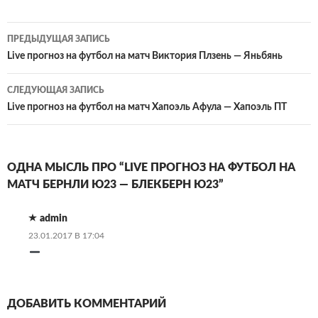
Навигация
ПРЕДЫДУЩАЯ ЗАПИСЬ
по
Live прогноз на футбол на матч Виктория Плзень — Яньбянь
записям
СЛЕДУЮЩАЯ ЗАПИСЬ
Live прогноз на футбол на матч Хапоэль Афула — Хапоэль ПТ
ОДНА МЫСЛЬ ПРО “LIVE ПРОГНОЗ НА ФУТБОЛ НА
МАТЧ БЕРНЛИ Ю23 — БЛЕКБЕРН Ю23”
admin
23.01.2017 В 17:04
ДОБАВИТЬ КОММЕНТАРИЙ