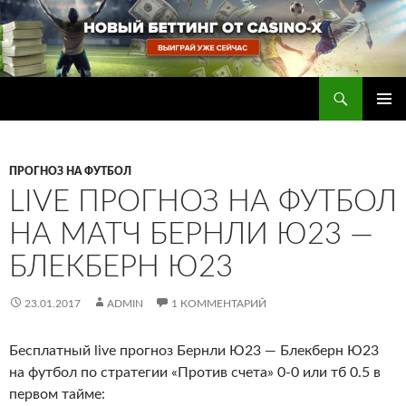
Перейти
к
содержимому
Поиск
Прогнозы на футбол — ставки на футбол
ОСНОВ
МЕНЮ
ПРОГНОЗ НА ФУТБОЛ
LIVE ПРОГНОЗ НА ФУТБОЛ
НА МАТЧ БЕРНЛИ Ю23 —
БЛЕКБЕРН Ю23
23.01.2017
ADMIN
1 КОММЕНТАРИЙ
Бесплатный live прогноз Бернли Ю23 — Блекберн Ю23
на футбол по стратегии «Против счета» 0-0 или тб 0.5 в
первом тайме
: