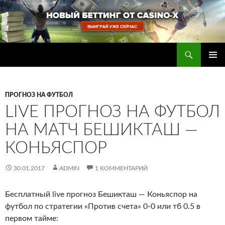
Перейти
к
содержимому
Поиск
Прогнозы на футбол — ставки на футбол
ОСНОВ
МЕНЮ
ПРОГНОЗ НА ФУТБОЛ
LIVE ПРОГНОЗ НА ФУТБОЛ
НА МАТЧ БЕШИКТАШ —
КОНЬЯСПОР
30.01.2017
ADMIN
1 КОММЕНТАРИЙ
Бесплатный live прогноз Бешикташ — Коньяспор на
футбол по стратегии «Против счета» 0-0 или тб 0.5 в
первом тайме
: