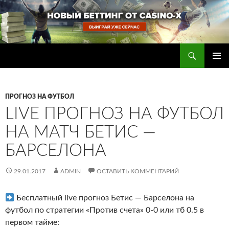
Перейти
к
содержимому
Поиск
Прогнозы на футбол — ставки на футбол
ОСНОВ
МЕНЮ
ПРОГНОЗ НА ФУТБОЛ
LIVE ПРОГНОЗ НА ФУТБОЛ
НА МАТЧ БЕТИС —
БАРСЕЛОНА
29.01.2017
ADMIN
ОСТАВИТЬ КОММЕНТАРИЙ
Бесплатный live прогноз Бетис — Барселона на
футбол по стратегии «Против счета» 0-0 или тб 0.5 в
первом тайме
: