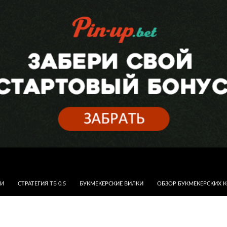
КИ
СТРАТЕГИЯ ТБ 0.5
БУКМЕКЕРСКИЕ ВИЛКИ
ОБЗОР БУКМЕКЕРСКИХ 