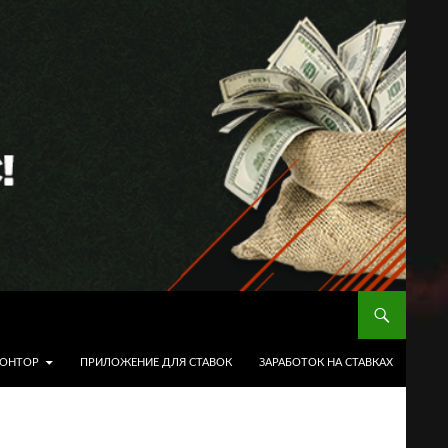
КОНТОР
ПРИЛОЖЕНИЕ ДЛЯ СТАВОК
ЗАРАБОТОК НА СТАВКАХ