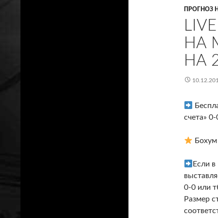
ПРОГНОЗ 
LIV
НА 
НА 
10.12.20
Беспла
счета» 0-
Бохум
Если в
выставля
0-0 или т
Размер с
соответс