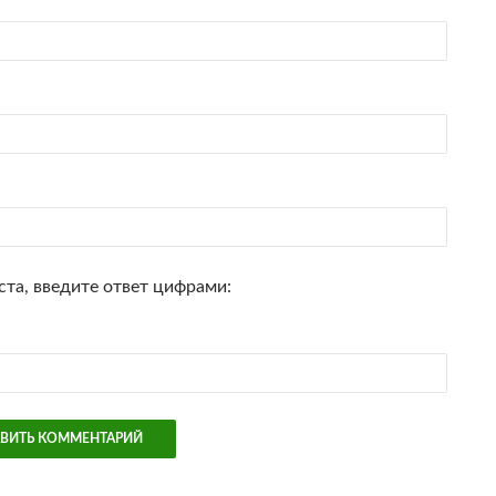
та, введите ответ цифрами: