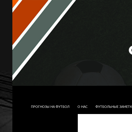
Перейти
к
содержимому
Поиск
Прогнозы на футбол — ставки на футбол
ПРОГНОЗЫ НА ФУТБОЛ
О НАС
ФУТБОЛЬНЫЕ ЗАМЕТ
Плюсовая стратегия на футбол.
Бесплатные прогнозы на футбол
на каждый день