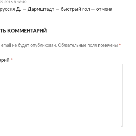
09.2016 В 16:40
руссия Д. — Дармштадт — быстрый гол — отмена
ТЬ КОММЕНТАРИЙ
email не будет опубликован.
Обязательные поля помечены
*
арий
*