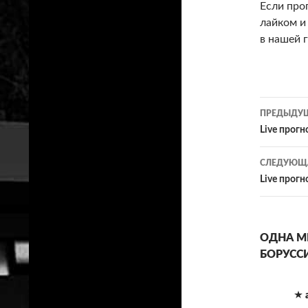
Если про
лайком и
в нашей 
Нави
ПРЕДЫДУЩ
по
Live прогн
запи
СЛЕДУЮЩА
Live прогн
ОДНА МЫ
БОРУСС