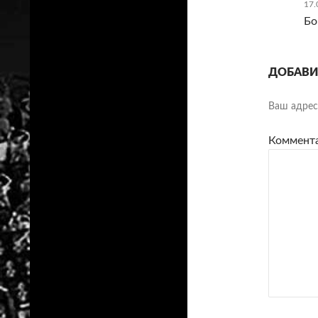
17.
Бо
ДОБАВИ
Ваш адрес 
Коммент