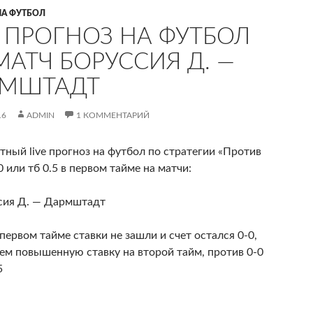
НА ФУТБОЛ
E ПРОГНОЗ НА ФУТБОЛ
МАТЧ БОРУССИЯ Д. —
РМШТАДТ
16
ADMIN
1 КОММЕНТАРИЙ
тный live прогноз на футбол по стратегии «Против
0 или тб 0.5 в первом тайме на матчи:
сия Д. — Дармштадт
 первом тайме ставки не зашли и счет остался 0-0,
ем повышенную ставку на второй тайм, против 0-0
5