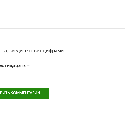
та, введите ответ цифрами:
естнадцать =