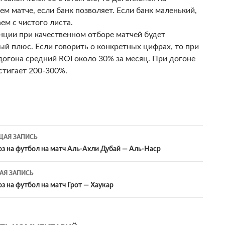
м матче, если банк позволяет. Если банк маленький,
ем с чистого листа.
нции при качественном отборе матчей будет
ый плюс. Если говорить о конкретных цифрах, то при
 догона средний ROI около 30% за месяц. При догоне
стигает 200-300%.
гация
АЯ ЗАПИСЬ
оз на футбол на матч Аль-Ахли Дубай — Аль-Наср
сям
Я ЗАПИСЬ
оз на футбол на матч Грот — Хаукар