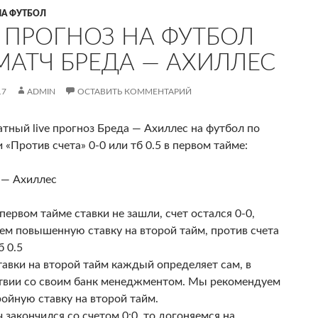
НА ФУТБОЛ
E ПРОГНОЗ НА ФУТБОЛ
МАТЧ БРЕДА — АХИЛЛЕС
17
ADMIN
ОСТАВИТЬ КОММЕНТАРИЙ
тный live прогноз Бреда — Ахиллес на футбол по
 «Против счета» 0-0 или тб 0.5 в первом тайме
:
 — Ахиллес
 первом тайме ставки не зашли, счет остался 0-0,
ем повышенную ставку на второй тайм, против счета
б 0.5
тавки на второй тайм каждый определяет сам, в
твии со своим банк менеджментом. Мы рекомендуем
ройную ставку на второй тайм.
 закончился со счетом 0:0, то догоняемся на