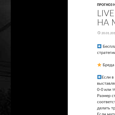
ПРОГНОЗ 
LIV
НА 
20.01.20
Беспла
стратегии
Бреда
Если в
выставля
0-0 или т
Размер с
соответс
делать т
Если матч