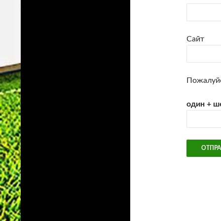
Сайт
Пожалуйс
один + ш