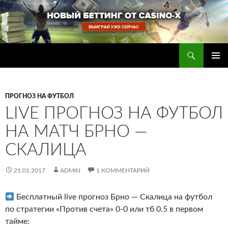
Перейти
к
содержимому
Поиск
Прогнозы на футбол — ставки на футбол
ОСНОВ
МЕНЮ
ПРОГНОЗ НА ФУТБОЛ
LIVE ПРОГНОЗ НА ФУТБОЛ
НА МАТЧ БРНО —
СКАЛИЦА
21.01.2017
ADMIN
1 КОММЕНТАРИЙ
Бесплатный live прогноз Брно — Скалица на футбол
по стратегии «Против счета» 0-0 или тб 0.5 в первом
тайме
: