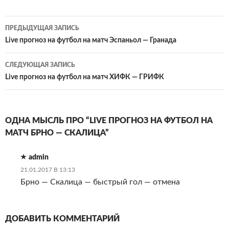
Навигация
ПРЕДЫДУЩАЯ ЗАПИСЬ
по
Live прогноз на футбол на матч Эспаньол — Гранада
записям
СЛЕДУЮЩАЯ ЗАПИСЬ
Live прогноз на футбол на матч ХИФК — ГРИФК
ОДНА МЫСЛЬ ПРО “LIVE ПРОГНОЗ НА ФУТБОЛ НА
МАТЧ БРНО — СКАЛИЦА”
admin
21.01.2017 В 13:13
Брно — Скалица — быстрый гол — отмена
ДОБАВИТЬ КОММЕНТАРИЙ