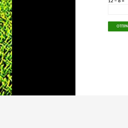
12 − 8 =