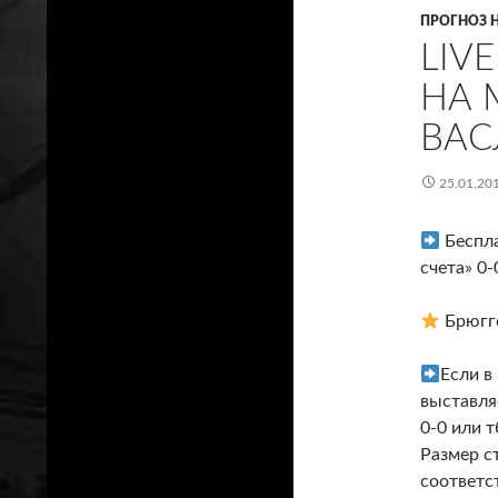
ПРОГНОЗ 
LIV
НА 
ВАС
25.01.20
Беспла
счета» 0-
Брюгг
Если в
выставля
0-0 или т
Размер с
соответс