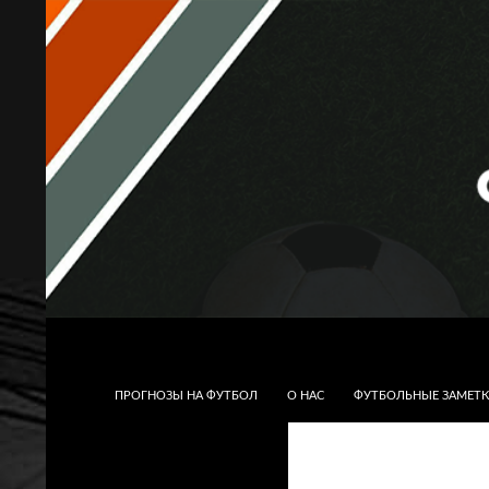
Перейти
к
содержимому
Поиск
Прогнозы на футбол — ставки на футбол
ПРОГНОЗЫ НА ФУТБОЛ
О НАС
ФУТБОЛЬНЫЕ ЗАМЕТ
Плюсовая стратегия на футбол.
Бесплатные прогнозы на футбол
на каждый день