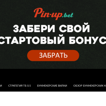
КИ
СТРАТЕГИЯ ТБ 0.5
БУКМЕКЕРСКИЕ ВИЛКИ
ОБЗОР БУКМЕКЕРСКИХ 